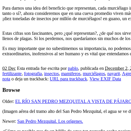
Para darnos una idea del beneficio que representan, cada murciélago
tanto o sí?, ahora consideremos que en una cueva promedio viven más
¡diez toneladas de insectos por millón de murciélagos! en guano, un exc
Estas cifras son fascinantes, pero ¿qué representan?, ¿de qué nos sirve
llenos de plagas. Si los perdemos, nos quedaríamos sin muchos de los 
Es muy importante que no subestimemos su importancia, no podemos d
extraordinarios, inofensivos al ser humano y es vital que entendamos
02 Dec
Esta entrada fue escrita por
pablo
, publicada en
December 2, 
fertilizante
,
fotografia
,
insectos
,
mamiferos
,
murciélagos
,
nayarit
.
Agre
nota
o deja un trackback:
URL para trackback
.
View EXIF Data
Browse
Older:
EL RÍO SAN PEDRO MEZQUITAL A VISTA DE PÁJAR
(Imagen aérea del tramo alto del San Pedro Mezquital, el agua se ve d
Newer:
San Pedro Mezquital. Los orígenes.