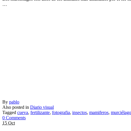
…
By
pablo
Also posted in
Diario visual
Tagged
cueva
,
fertilizante
,
fotografia
,
insectos
,
mamiferos
,
murciélag
0 Comments
15 Oct