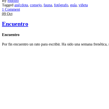
By
rodolfo
Tagged
anécdota
,
consejo
,
fauna
,
fotógrafo
,
guía
,
viñeta
1 Comment
09 Oct
Encuentro
Encuentro
Por fin encuentro un rato para escribir. Ha sido una semana frenétic