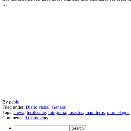
…
By
pablo
Filed under:
Diario visual
,
General
Tags:
cueva
,
fertilizante
,
fotografia
,
insectos
,
mamiferos
,
murciélagos
Comments:
0 Comments
Search