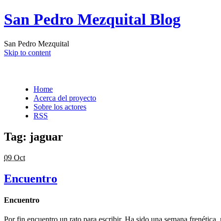
San Pedro Mezquital Blog
San Pedro Mezquital
Skip to content
Home
Acerca del proyecto
Sobre los actores
RSS
Tag:
jaguar
09 Oct
Encuentro
Encuentro
Por fin encuentro un rato para escribir. Ha sido una semana frenétic