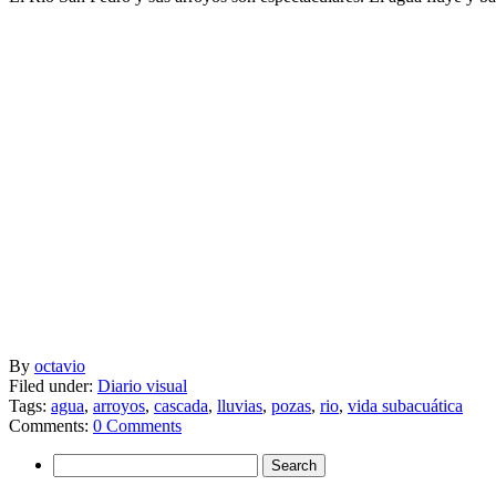
By
octavio
Filed under:
Diario visual
Tags:
agua
,
arroyos
,
cascada
,
lluvias
,
pozas
,
rio
,
vida subacuática
Comments:
0 Comments
Search
for: