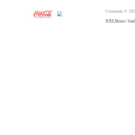
Contenido © 20
WWF México
|
Unid