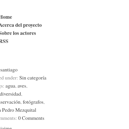
Home
Acerca del proyecto
Sobre los actores
RSS
y
santiago
ed under:
Sin categoría
gs:
agua
,
aves
,
diversidad
,
servación
,
fotógrafos
,
 Pedro Mezquital
mments:
0 Comments
y
jaime