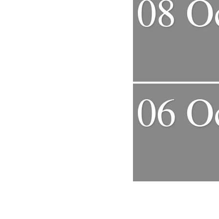
08 O
06 O