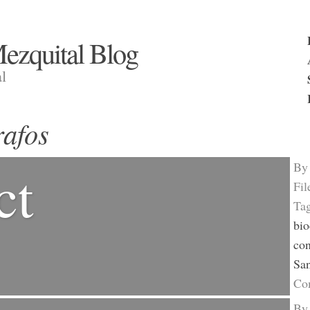
ezquital Blog
l
rafos
B
ct
Fil
Ta
bio
con
San
Co
B