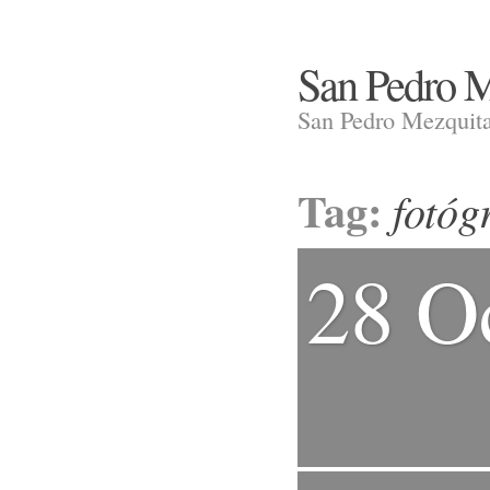
San Pedro M
San Pedro Mezquita
Tag:
fotóg
28 O