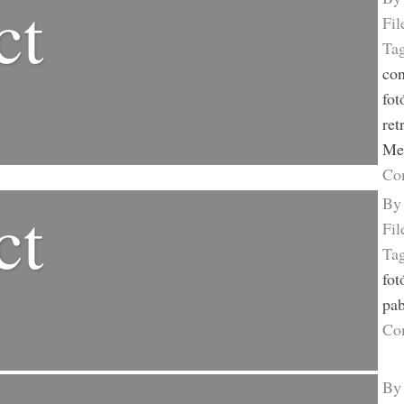
ct
Fil
Ta
con
fot
ret
Me
Co
B
ct
Fil
Ta
fot
pab
Co
B