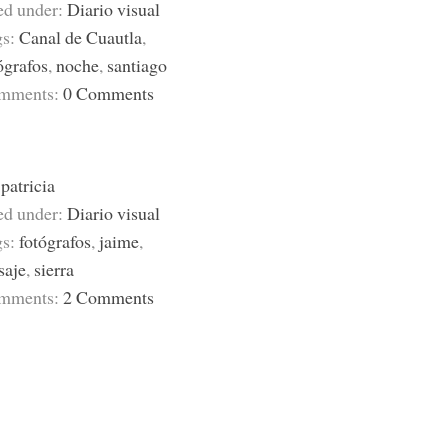
ed under:
Diario visual
gs:
Canal de Cuautla
,
ógrafos
,
noche
,
santiago
mments:
0 Comments
y
patricia
ed under:
Diario visual
gs:
fotógrafos
,
jaime
,
saje
,
sierra
mments:
2 Comments