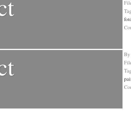
ct
Fil
Ta
fot
Co
B
ct
Fil
Ta
pai
Co