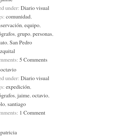
ed under:
Diario visual
gs:
comunidad
,
servación
,
equipo
,
ógrafos
,
grupo
,
personas
,
rato
,
San Pedro
zquital
mments:
5 Comments
y
octavio
ed under:
Diario visual
gs:
expedición
,
ógrafos
,
jaime
,
octavio
,
lo
,
santiago
mments:
1 Comment
y
patricia