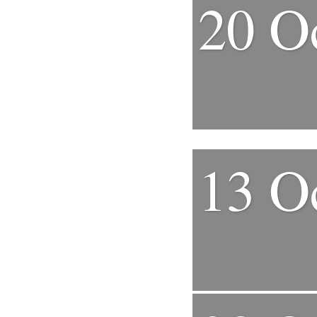
20 O
13 O