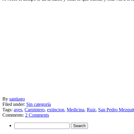
By
santiago
Filed under:
Sin categoría
Tags:
aves
,
Carpintero
,
extincion
,
Medicina
,
Ruiz
,
San Pedro Mezquit
Comments:
2 Comments
Search
for: