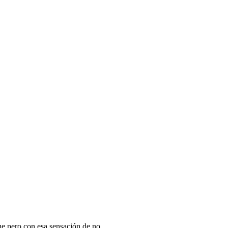
 fue pero con esa sensación de no …